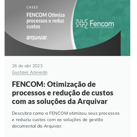
Automação de Processos
Hospitais e Clínicas
Cases de Sucesso
O QUE NOS DIFERENCIA?
DESCUBRA
Educação Corporativa
Instituições de Ensino
Nossas Unidades
Gerenciamento de NF-e
Departamento Pessoal
Blog
Adequação à LGPD
Departamento Financeiro
Trabalhe Conosco
26 de abr 2023
Gustavo Azevedo
Assinatura Digital
Cooperativas
FENCOM: Otimização de
processos e redução de custos
Auditoria de Processos
com as soluções da Arquivar
Transformação Digital
Descubra como a FENCOM otimizou seus processos
e reduziu custos com as soluções de gestão
documental da Arquivar.
Gestão do Departamento Pessoal