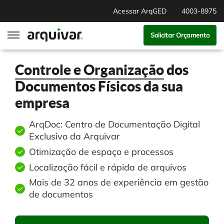
Acessar ArqGED
4003-8975
Solicitar Orçamento
ArqGED
Controle e Organização
dos
Documentos Físicos da sua
ArqSign
empresa
Soluções
ArqDoc: Centro de Documentação Digital
Exclusivo da Arquivar
Gestão de Documentos
Segmentos
Otimização de espaço e processos
Localização fácil e rápida de arquivos
Digitalização
RH Digital
Institucional
Mais de 32 anos de experiência em gestão
de documentos
Software para BPM
Agronegócio
Sobre Nós