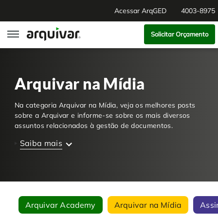
Acessar ArqGED
4003-8975
Solicitar Orçamento
ArqGED
Arquivar na Mídia
ArqSign
Na categoria Arquivar na Mídia, veja os melhores posts
Soluções
sobre a Arquivar e informe-se sobre os mais diversos
assuntos relacionados à gestão de documentos.
Gestão de Documentos
Segmentos
Saiba mais
Digitalização
RH Digital
Institucional
Software para BPM
Agronegócio
Sobre Nós
Arquivar Academy
Arquivar na Mídia
Assi