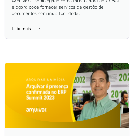
Arquivar é homologada como fornecedora da Cresol
Controle e Organização de Documentos Físicos
e agora pode fornecer serviços de gestão de
documentos com mais facilidade.
Guarda de Documentos
Leia mais
Consultoria Documental