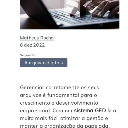
Automação de Processos
Hospitais e Clínicas
Cases de Sucesso
O QUE NOS DIFERENCIA?
DESCUBRA
Educação Corporativa
Instituições de Ensino
Nossas Unidades
Gerenciamento de NF-e
Departamento Pessoal
Blog
Matheus Rocha
6 dez 2022
Adequação à LGPD
Departamento Financeiro
Trabalhe Conosco
Segmento
#arquivosdigitais
Assinatura Digital
Cooperativas
Auditoria de Processos
Gerenciar corretamente os seus
arquivos é fundamental para o
Transformação Digital
crescimento e desenvolvimento
empresarial. Com um
sistema GED
fica
muito mais fácil otimizar a gestão e
Gestão do Departamento Pessoal
manter a organização da papelada.