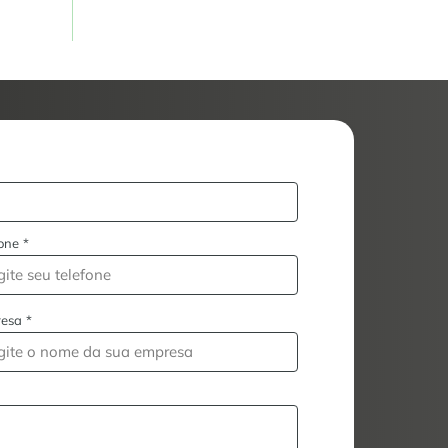
one
*
esa
*