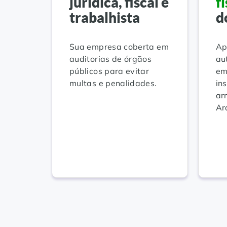
jurídica, fiscal e
f
trabalhista
d
Sua empresa coberta em
Ap
auditorias de órgãos
au
públicos para evitar
em
multas e penalidades.
in
ar
Ar