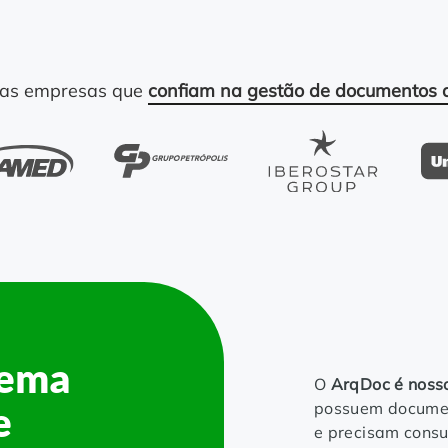
as empresas que
confiam na gestão de documentos 
tema
O
ArqDoc é noss
possuem documen
e
e precisam consu