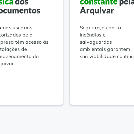
ísica
dos
constante
pel
ocumentos
Arquivar
enas usuários
Segurança contra
torizados pela
incêndios e
presa têm acesso às
salvaguardas
stalações de
ambientais garantem
mazenamento da
sua viabilidade contínu
quivar.