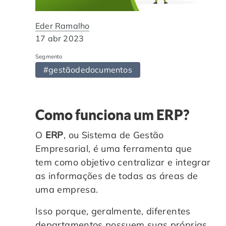
Automação de Processos
Hospitais e Clínicas
Cases de Sucesso
O QUE NOS DIFERENCIA?
DESCUBRA
Eder Ramalho
Educação Corporativa
Instituições de Ensino
Nossas Unidades
17 abr 2023
Segmento
Gerenciamento de NF-e
Departamento Pessoal
Blog
#gestãodedocumentos
Adequação à LGPD
Departamento Financeiro
Trabalhe Conosco
Como funciona um ERP?
Assinatura Digital
Cooperativas
O
ERP
, ou Sistema de Gestão
Empresarial, é uma ferramenta que
Auditoria de Processos
tem como objetivo centralizar e integrar
as informações de todas as áreas de
Transformação Digital
uma empresa.
Gestão do Departamento Pessoal
Isso porque, geralmente, diferentes
departamentos possuem suas próprias