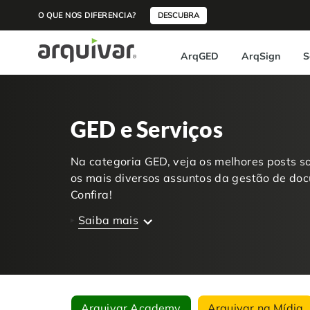
O QUE NOS DIFERENCIA?
DESCUBRA
ArqGED
ArqSign
S
GED e Serviços
Na categoria GED, veja os melhores posts s
os mais diversos assuntos da gestão de doc
Confira!
Saiba mais
Arquivar Academy
Arquivar na Mídia