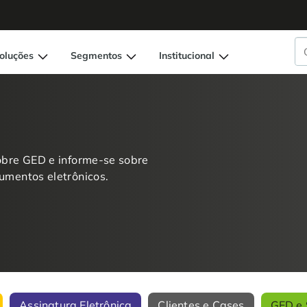
oluções
Segmentos
Institucional
obre GED e informe-se sobre
umentos eletrônicos.
Assinatura Eletrônica
Clientes e Cases
GED e 