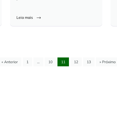
Leia mais
« Anterior
1
…
10
11
12
13
» Próximo