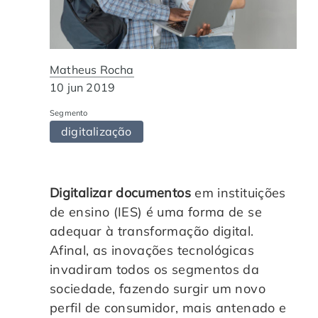
Automação de Processos
Hospitais e Clínicas
Cases de Sucesso
O QUE NOS DIFERENCIA?
DESCUBRA
Educação Corporativa
Instituições de Ensino
Nossas Unidades
Matheus Rocha
10 jun 2019
Gerenciamento de NF-e
Departamento Pessoal
Blog
Segmento
digitalização
Adequação à LGPD
Departamento Financeiro
Trabalhe Conosco
Assinatura Digital
Cooperativas
Digitalizar documentos
em instituições
de ensino (IES) é uma forma de se
Auditoria de Processos
adequar à transformação digital.
Afinal, as inovações tecnológicas
Transformação Digital
invadiram todos os segmentos da
sociedade, fazendo surgir um novo
Gestão do Departamento Pessoal
perfil de consumidor, mais antenado e