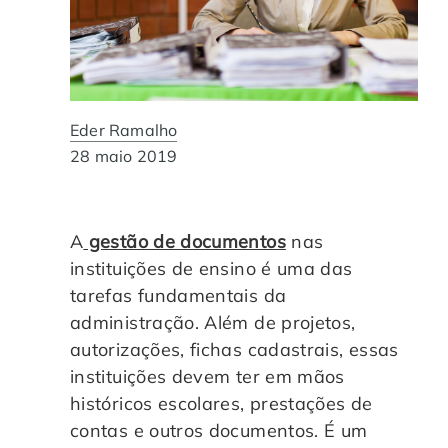
Automação de Processos
Hospitais e Clínicas
Cases de Sucesso
O QUE NOS DIFERENCIA?
DESCUBRA
Educação Corporativa
Instituições de Ensino
Nossas Unidades
Gerenciamento de NF-e
Departamento Pessoal
Eder Ramalho
Blog
28 maio 2019
Adequação à LGPD
Departamento Financeiro
Trabalhe Conosco
A
gestão de documentos
nas
Assinatura Digital
Cooperativas
instituições de ensino é uma das
tarefas fundamentais da
Auditoria de Processos
administração. Além de projetos,
autorizações, fichas cadastrais, essas
Transformação Digital
instituições devem ter em mãos
históricos escolares, prestações de
Gestão do Departamento Pessoal
contas e outros documentos. É um