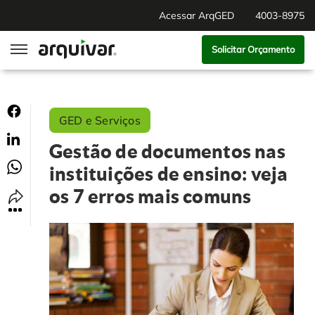
Acessar ArqGED
4003-8975
Solicitar Orçamento
ArqGED
GED e Serviços
ArqSign
Gestão de documentos nas
Soluções
instituições de ensino: veja
os 7 erros mais comuns
Gestão de Documentos
Segmentos
Digitalização
RH Digital
Institucional
Software para BPM
Agronegócio
Sobre Nós