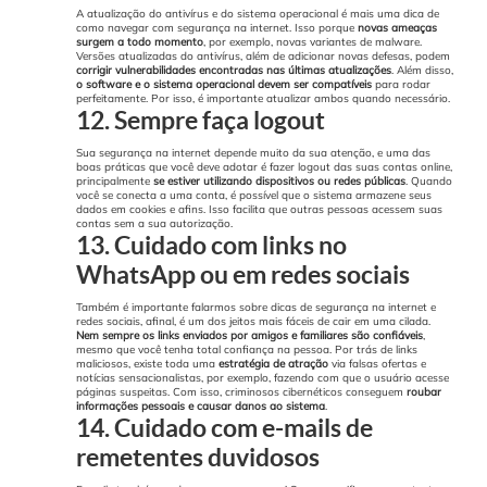
A atualização do antivírus e do sistema operacional é mais uma dica de
como navegar com segurança na internet. Isso porque
novas ameaças
surgem a todo momento
, por exemplo, novas variantes de malware.
Versões atualizadas do antivírus, além de adicionar novas defesas, podem
corrigir vulnerabilidades encontradas nas últimas atualizações
.
Além disso,
o software e o sistema operacional devem ser compatíveis
para rodar
perfeitamente. Por isso, é importante atualizar ambos quando necessário.
12. Sempre faça logout
Sua segurança na internet depende muito da sua atenção, e uma das
boas práticas que você deve adotar é fazer logout das suas contas online,
principalmente
se estiver utilizando dispositivos ou redes públicas
.
Quando
você se conecta a uma conta, é possível que o sistema armazene seus
dados em cookies e afins. Isso facilita que outras pessoas acessem suas
contas sem a sua autorização.
13. Cuidado com links no
WhatsApp ou em redes sociais
Também é importante falarmos sobre dicas de segurança na internet e
redes sociais, afinal, é um dos jeitos mais fáceis de cair em uma cilada.
Nem sempre os links enviados por amigos e familiares são confiáveis
,
mesmo que você tenha total confiança na pessoa.
Por trás de links
maliciosos, existe toda uma
estratégia de atração
via falsas ofertas e
notícias sensacionalistas, por exemplo, fazendo com que o usuário acesse
páginas suspeitas.
Com isso, criminosos cibernéticos conseguem
roubar
informações pessoais e causar danos ao sistema
.
14. Cuidado com e-mails de
remetentes duvidosos