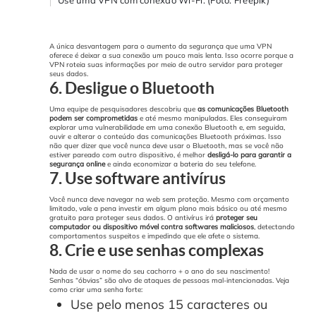
Use uma VPN com conexão Wi-Fi. (Foto: Freepik)
A única desvantagem para o aumento da segurança que uma VPN
oferece é deixar a sua conexão um pouco mais lenta. Isso ocorre porque a
VPN roteia suas informações por meio de outro servidor para proteger
seus dados.
6. Desligue o Bluetooth
Uma equipe de pesquisadores descobriu que
as comunicações Bluetooth
podem ser comprometidas
e até mesmo manipuladas. Eles conseguiram
explorar uma vulnerabilidade em uma conexão Bluetooth e, em seguida,
ouvir e alterar o conteúdo das comunicações Bluetooth próximas.
Isso
não quer dizer que você nunca deve usar o Bluetooth, mas se você não
estiver pareado com outro dispositivo, é melhor
desligá-lo para garantir a
segurança online
e ainda economizar a bateria do seu telefone.
7. Use software antivírus
Você nunca deve navegar na web sem proteção. Mesmo com orçamento
limitado, vale a pena investir em algum plano mais básico ou até mesmo
gratuito para proteger seus dados.
O antivírus irá
proteger seu
computador ou dispositivo móvel contra softwares maliciosos
, detectando
comportamentos suspeitos e impedindo que ele afete o sistema.
8. Crie e use senhas complexas
Nada de usar o nome do seu cachorro + o ano do seu nascimento!
Senhas “óbvias” são alvo de ataques de pessoas mal-intencionadas. Veja
como criar uma senha forte:
Use pelo menos 15 caracteres ou