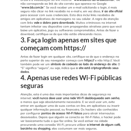
não corresponde ao link do site correto que aparece no Google:
“
www.bb.com.br
.”
Se você receber um e-mail solicitando o login, é mais
seguro não clicar no link recebido no e-mail e, em vez disso,
ir ao site oficial
para acessar com suas credenciais. Esta dica inclui links recebidos de
amigos em aplicativos de mensagens no seu celular.
A regra da atenção
com links
vale o dobro para downloads
.
Muitos criminosos na internet
tentam infestar seu dispositivo com propagandas atrativas para que você
baixe um aplicativo, jogo ou softwares comprometidos. Antes de fazer o
download, certifique-se de que não estão oferecendo riscos.
3. Faça login apenas em sites que
começam com https://
Antes de fazer login em qualquer site, certifique-se de que o endereço na
parte superior do seu navegador começa com
https://
e não http://. Você
também pode ver um
símbolo de cadeado ao lado do endereço do site
.
O
“S” significa “seguro”, ou seja, indica que
o site está criptografando seus
dados
.
4. Apenas use redes Wi-Fi públicas
seguras
Atenção, esta é uma das mais importantes dicas de segurança na
internet:
você nunca deve usar uma rede Wi-Fi desbloqueada sem senha
,
a menos que seja absolutamente necessário. E se você usar um, evite
entrar em qualquer uma de suas contas on-line, em aplicativos ou inserir
qualquer informação pessoal, ou financeira.
Os hackers são conhecidos
por configurar
pontos de acesso Wi-Fi falsos
para atrair internautas
desavisados. Depois que alguém se conecta ao Wi-Fi falso, o hacker pode
ver basicamente tudo o que faz online.
Se você estiver na cidade
procurando uma conexão Wi-Fi, procure utilizar
a internet de algum café,
barzinho ou shopping
, elas costumam ser mais seguras.