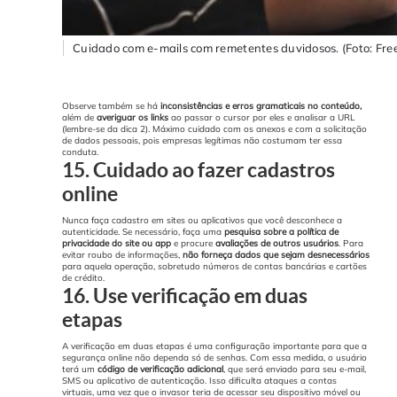
Cuidado com e-mails com remetentes duvidosos. (Foto: Fre
Observe também se há
inconsistências e erros gramaticais no conteúdo,
além de
averiguar os links
ao passar o cursor por eles e analisar a URL
(lembre-se da dica 2). Máximo cuidado com os anexos e com a solicitação
de dados pessoais, pois empresas legítimas não costumam ter essa
conduta.
15. Cuidado ao fazer cadastros
online
Nunca faça cadastro em sites ou aplicativos que você desconhece a
autenticidade. Se necessário, faça uma
pesquisa sobre a política de
privacidade do site ou app
e procure
avaliações de outros usuários
.
Para
evitar roubo de informações,
não forneça dados que sejam desnecessários
para aquela operação, sobretudo números de contas bancárias e cartões
de crédito.
16. Use verificação em duas
etapas
A verificação em duas etapas é uma configuração importante para que a
segurança online não dependa só de senhas. Com essa medida, o usuário
terá um
código de verificação adicional
, que será enviado para seu e-mail,
SMS ou aplicativo de autenticação.
Isso dificulta ataques a contas
virtuais, uma vez que o invasor teria de acessar seu dispositivo móvel ou