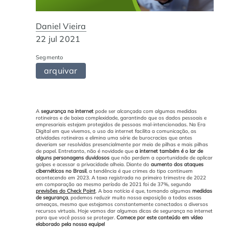
Automação de Processos
Hospitais e Clínicas
Cases de Sucesso
O QUE NOS DIFERENCIA?
DESCUBRA
Daniel Vieira
Educação Corporativa
Instituições de Ensino
Nossas Unidades
22 jul 2021
Segmento
Gerenciamento de NF-e
Departamento Pessoal
Blog
arquivar
Adequação à LGPD
Departamento Financeiro
Trabalhe Conosco
A
segurança na internet
pode ser alcançada com algumas medidas
rotineiras e de baixa complexidade, garantindo que os dados pessoais e
Assinatura Digital
Cooperativas
empresariais estejam protegidos de pessoas mal-intencionadas.
Na Era
Digital em que vivemos, o uso da internet facilita a comunicação, as
atividades rotineiras e elimina uma série de burocracias que antes
deveriam ser resolvidas presencialmente por meio de pilhas e mais pilhas
de papel.
Entretanto, não é novidade que
a internet também é o lar de
Auditoria de Processos
alguns personagens duvidosos
que não perdem a oportunidade de aplicar
golpes e acessar a privacidade alheia.
Diante do
aumento dos ataques
cibernéticos no Brasil
, a tendência é que crimes do tipo continuem
acontecendo em 2023. A taxa registrada no primeiro trimestre de 2022
Transformação Digital
em comparação ao mesmo período de 2021 foi de 37%, segundo
previsões do Check Point
.
A boa notícia é que, tomando algumas
medidas
de segurança
, podemos reduzir muito nossa exposição a todas essas
ameaças, mesmo que estejamos constantemente conectados a diversos
Gestão do Departamento Pessoal
recursos virtuais.
Hoje vamos dar algumas dicas de segurança na internet
para que você possa se proteger.
Comece por este conteúdo em vídeo
elaborado pela nossa equipe!