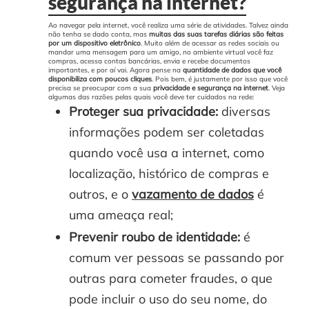
segurança na internet?
Ao navegar pela internet, você realiza uma série de atividades. Talvez ainda
não tenha se dado conta, mas
muitas das suas tarefas diárias são feitas
por um dispositivo eletrônico
.
Muito além de acessar as redes sociais ou
mandar uma mensagem para um amigo, no ambiente virtual você faz
compras, acessa contas bancárias, envia e recebe documentos
importantes, e por aí vai.
Agora pense na
quantidade de dados que você
disponibiliza com poucos cliques
. Pois bem, é justamente por isso que você
precisa se preocupar com a sua
privacidade e segurança na internet
.
Veja
algumas das razões pelas quais você deve ter cuidados na rede:
Proteger sua privacidade:
diversas
informações podem ser coletadas
quando você usa a internet, como
localização, histórico de compras e
outros, e o
vazamento de dados
é
uma ameaça real;
Prevenir roubo de identidade:
é
comum ver pessoas se passando por
outras para cometer fraudes, o que
pode incluir o uso do seu nome, do