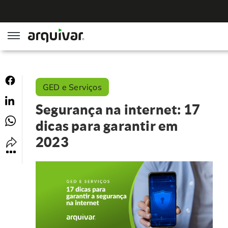
ArqGED
GED e Serviços
ArqSign
Segurança na internet: 17
Soluções
dicas para garantir em
2023
Gestão de Documentos
Segmentos
Digitalização
RH Digital
Institucional
Software para BPM
Agronegócio
Sobre Nós