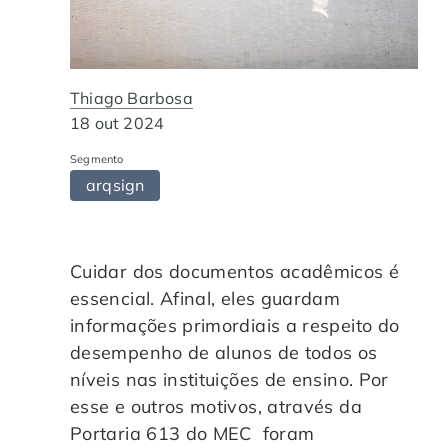
Automação de Processos
Hospitais e Clínicas
Cases de Sucesso
O QUE NOS DIFERENCIA?
DESCUBRA
Educação Corporativa
Instituições de Ensino
Nossas Unidades
Thiago Barbosa
18 out 2024
Gerenciamento de NF-e
Departamento Pessoal
Blog
Segmento
arqsign
Adequação à LGPD
Departamento Financeiro
Trabalhe Conosco
Assinatura Digital
Cooperativas
Cuidar dos documentos acadêmicos é
essencial. Afinal, eles guardam
Auditoria de Processos
informações primordiais a respeito do
desempenho de alunos de todos os
Transformação Digital
níveis nas instituições de ensino. Por
esse e outros motivos, através da
Gestão do Departamento Pessoal
Portaria 613 do MEC foram