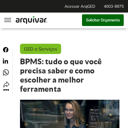
Acessar ArqGED
4003-8975
Solicitar Orçamento
ArqGED
GED e Serviços
ArqSign
BPMS: tudo o que você
Soluções
precisa saber e como
escolher a melhor
Gestão de Documentos
Segmentos
ferramenta
Digitalização
RH Digital
Institucional
Software para BPM
Agronegócio
Sobre Nós