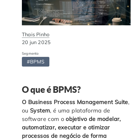
Automação de Processos
Hospitais e Clínicas
Cases de Sucesso
O QUE NOS DIFERENCIA?
DESCUBRA
Educação Corporativa
Instituições de Ensino
Nossas Unidades
Thais Pinho
Gerenciamento de NF-e
Departamento Pessoal
Blog
20 jun 2025
Segmento
Adequação à LGPD
Departamento Financeiro
Trabalhe Conosco
#BPMS
Assinatura Digital
Cooperativas
O que é BPMS?
Auditoria de Processos
O Business Process Management Suite
,
ou
System
, é uma plataforma de
Transformação Digital
software com o
objetivo de modelar,
automatizar, executar e otimizar
Gestão do Departamento Pessoal
processos de negócio de forma