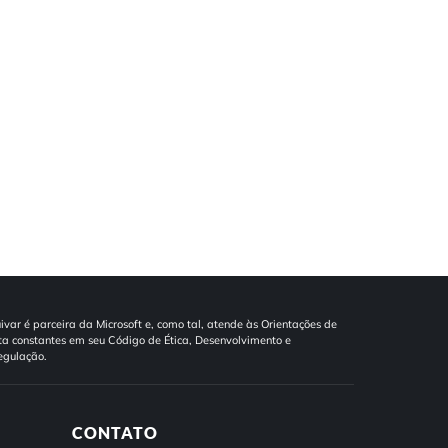
ivar é parceira da Microsoft e, como tal, atende às Orientações de
a constantes em seu Código de Ética, Desenvolvimento e
egulação.
CONTATO