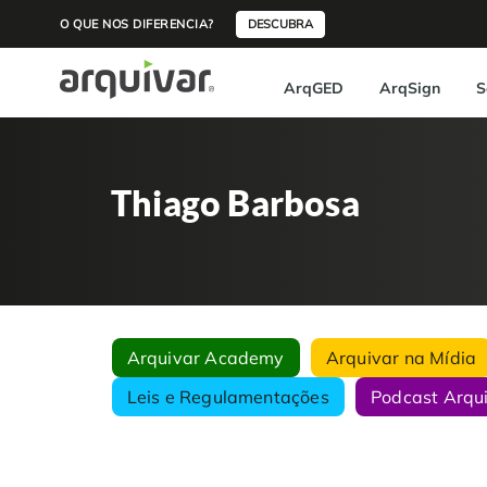
O QUE NOS DIFERENCIA?
DESCUBRA
ArqGED
ArqSign
S
Thiago Barbosa
Arquivar Academy
Arquivar na Mídia
Leis e Regulamentações
Podcast Arqu