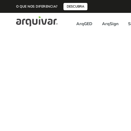
O QUE NOS DIFERENCIA?
DESCUBRA
ArqGED
ArqSign
S