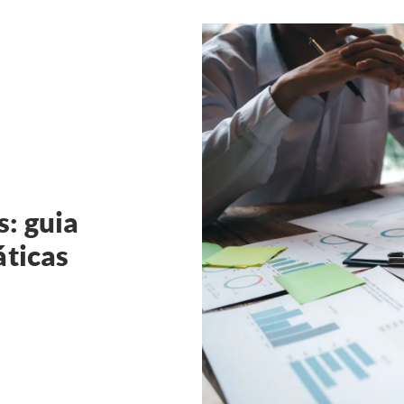
: guia
áticas