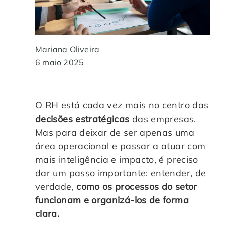
Automação de Processos
Hospitais e Clínicas
Cases de Sucesso
O QUE NOS DIFERENCIA?
DESCUBRA
Educação Corporativa
Instituições de Ensino
Nossas Unidades
Mariana Oliveira
6 maio 2025
Gerenciamento de NF-e
Departamento Pessoal
Blog
Adequação à LGPD
Departamento Financeiro
Trabalhe Conosco
O RH está cada vez mais no centro das
decisões estratégicas
das empresas.
Assinatura Digital
Cooperativas
Mas para deixar de ser apenas uma
área operacional e passar a atuar com
Auditoria de Processos
mais inteligência e impacto, é preciso
dar um passo importante: entender, de
Transformação Digital
verdade,
como os processos do setor
funcionam e organizá-los de forma
Gestão do Departamento Pessoal
clara.