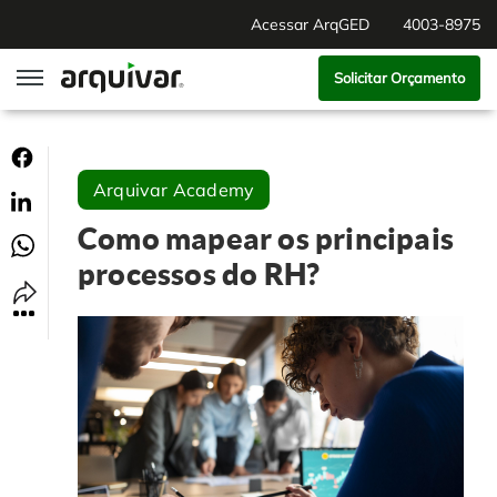
Acessar ArqGED
4003-8975
Solicitar Orçamento
ArqGED
Arquivar Academy
ArqSign
Como mapear os principais
Soluções
processos do RH?
Gestão de Documentos
Segmentos
Digitalização
RH Digital
Institucional
Software para BPM
Agronegócio
Sobre Nós