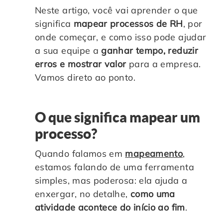
Neste artigo, você vai aprender o que
Controle e Organização de Documentos Físicos
significa
mapear processos de RH
, por
onde começar, e como isso pode ajudar
Guarda de Documentos
a sua equipe a
ganhar tempo, reduzir
erros e mostrar valor
para a empresa.
Consultoria Documental
Vamos direto ao ponto.
O que significa mapear um
processo?
Quando falamos em
mapeamento
,
estamos falando de uma ferramenta
simples, mas poderosa: ela ajuda a
enxergar, no detalhe,
como uma
atividade acontece do início ao fim
.