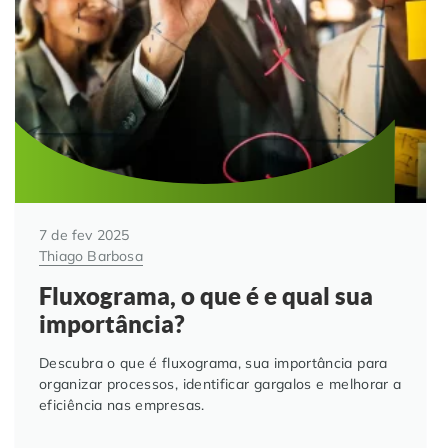
Automação de Processos
Hospitais e Clínicas
Cases de Sucesso
O QUE NOS DIFERENCIA?
DESCUBRA
Educação Corporativa
Instituições de Ensino
Nossas Unidades
Gerenciamento de NF-e
Departamento Pessoal
Blog
Adequação à LGPD
Departamento Financeiro
Trabalhe Conosco
7 de fev 2025
Assinatura Digital
Cooperativas
Thiago Barbosa
Fluxograma, o que é e qual sua
Auditoria de Processos
importância?
Transformação Digital
Descubra o que é fluxograma, sua importância para
organizar processos, identificar gargalos e melhorar a
eficiência nas empresas.
Gestão do Departamento Pessoal