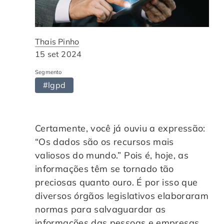
Automação de Processos
Hospitais e Clínicas
Cases de Sucesso
O QUE NOS DIFERENCIA?
DESCUBRA
Educação Corporativa
Instituições de Ensino
Nossas Unidades
Thais Pinho
15 set 2024
Gerenciamento de NF-e
Departamento Pessoal
Blog
Segmento
#lgpd
Adequação à LGPD
Departamento Financeiro
Trabalhe Conosco
Assinatura Digital
Cooperativas
Certamente, você já ouviu a expressão:
“Os dados são os recursos mais
Auditoria de Processos
valiosos do mundo.” Pois é, hoje, as
informações têm se tornado tão
Transformação Digital
preciosas quanto ouro. É por isso que
diversos órgãos legislativos elaboraram
Gestão do Departamento Pessoal
normas para salvaguardar as
informações das pessoas e empresas,