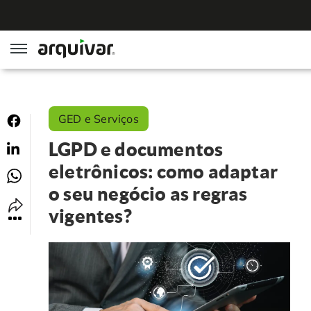
ArqGED
GED e Serviços
ArqSign
LGPD e documentos
Soluções
eletrônicos: como adaptar
o seu negócio as regras
Gestão de Documentos
Segmentos
vigentes?
Digitalização
RH Digital
Institucional
Software para BPM
Agronegócio
Sobre Nós