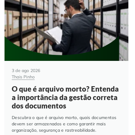
Automação de Processos
Hospitais e Clínicas
Cases de Sucesso
O QUE NOS DIFERENCIA?
DESCUBRA
Educação Corporativa
Instituições de Ensino
Nossas Unidades
Gerenciamento de NF-e
Departamento Pessoal
Blog
Adequação à LGPD
Departamento Financeiro
Trabalhe Conosco
3 de ago 2026
Assinatura Digital
Cooperativas
Thais Pinho
O que é arquivo morto? Entenda
Auditoria de Processos
a importância da gestão correta
dos documentos
Transformação Digital
Descubra o que é arquivo morto, quais documentos
devem ser armazenados e como garantir mais
Gestão do Departamento Pessoal
organização, segurança e rastreabilidade.