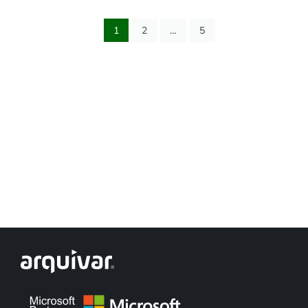
1
2
…
5