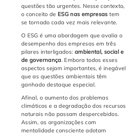
questões tão urgentes. Nesse contexto,
Controle e Organização de Documentos Físicos
o conceito de
ESG nas empresas
tem
se tornado cada vez mais relevante.
Guarda de Documentos
O ESG é uma abordagem que avalia o
Consultoria Documental
desempenho das empresas em três
pilares interligados:
ambiental, social e
de governança
. Embora todos esses
aspectos sejam importantes, é inegável
que as questões ambientais têm
ganhado destaque especial.
Afinal, o aumento dos problemas
climáticos e a degradação dos recursos
naturais não passam despercebidos.
Assim, as organizações com
mentalidade consciente adotam