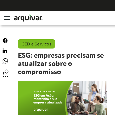
ArqGED
GED e Serviços
ArqSign
ESG: empresas precisam se
Soluções
atualizar sobre o
compromisso
Gestão de Documentos
Segmentos
Digitalização
RH Digital
Institucional
Software para BPM
Agronegócio
Sobre Nós