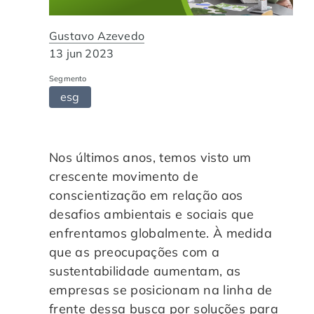
Automação de Processos
Hospitais e Clínicas
Cases de Sucesso
O QUE NOS DIFERENCIA?
DESCUBRA
Gustavo Azevedo
Educação Corporativa
Instituições de Ensino
Nossas Unidades
13 jun 2023
Segmento
Gerenciamento de NF-e
Departamento Pessoal
Blog
esg
Adequação à LGPD
Departamento Financeiro
Trabalhe Conosco
Nos últimos anos, temos visto um
Assinatura Digital
Cooperativas
crescente movimento de
conscientização em relação aos
Auditoria de Processos
desafios ambientais e sociais que
enfrentamos globalmente. À medida
Transformação Digital
que as preocupações com a
sustentabilidade aumentam, as
empresas se posicionam na linha de
Gestão do Departamento Pessoal
frente dessa busca por soluções para