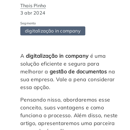
Automação de Processos
Hospitais e Clínicas
Cases de Sucesso
Thais Pinho
O QUE NOS DIFERENCIA?
DESCUBRA
3 abr 2024
Educação Corporativa
Instituições de Ensino
Nossas Unidades
Segmento
digitalização in company
Gerenciamento de NF-e
Departamento Pessoal
Blog
Adequação à LGPD
Departamento Financeiro
Trabalhe Conosco
A
digitalização in company
é uma
solução eficiente e segura para
Assinatura Digital
Cooperativas
melhorar a
gestão de documentos
na
sua empresa. Vale a pena considerar
essa opção.
Auditoria de Processos
Pensando nisso, abordaremos esse
Transformação Digital
conceito, suas vantagens e como
funciona o processo. Além disso, neste
Gestão do Departamento Pessoal
artigo, apresentaremos uma parceira