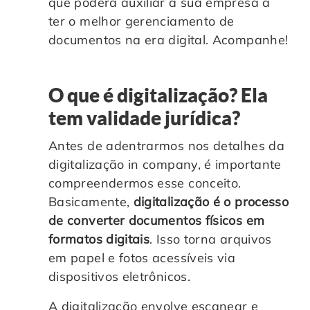
que poderá auxiliar a sua empresa a
Controle e Organização de Documentos Físicos
ter o melhor gerenciamento de
documentos na era digital. Acompanhe!
Guarda de Documentos
O que é digitalização? Ela
Consultoria Documental
tem validade jurídica?
Antes de adentrarmos nos detalhes da
digitalização in company, é importante
compreendermos esse conceito.
Basicamente,
digitalização é o processo
de converter documentos físicos em
formatos digitais
. Isso
torna arquivos
em papel e fotos acessíveis via
dispositivos eletrônicos.
A digitalização envolve escanear e