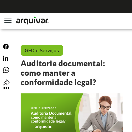
ArqGED
GED e Serviços
ArqSign
Auditoria documental:
Soluções
como manter a
conformidade legal?
Gestão de Documentos
Segmentos
Digitalização
RH Digital
Institucional
Software para BPM
Agronegócio
Sobre Nós