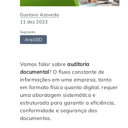
Automação de Processos
Hospitais e Clínicas
Cases de Sucesso
O QUE NOS DIFERENCIA?
DESCUBRA
Gustavo Azevedo
Educação Corporativa
Instituições de Ensino
Nossas Unidades
11 dez 2023
Segmento
Gerenciamento de NF-e
Departamento Pessoal
Blog
ArqGED
Adequação à LGPD
Departamento Financeiro
Trabalhe Conosco
Vamos falar sobre
auditoria
Assinatura Digital
Cooperativas
documental
? O fluxo constante de
informações em uma empresa, tanto
Auditoria de Processos
em formato físico quanto digital, requer
uma abordagem sistemática e
Transformação Digital
estruturada para garantir a eficiência,
conformidade e segurança dos
documentos.
Gestão do Departamento Pessoal