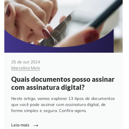
Automação de Processos
Hospitais e Clínicas
Cases de Sucesso
O QUE NOS DIFERENCIA?
DESCUBRA
Educação Corporativa
Instituições de Ensino
Nossas Unidades
Gerenciamento de NF-e
Departamento Pessoal
Blog
Adequação à LGPD
Departamento Financeiro
Trabalhe Conosco
25 de out 2024
Marcelina Melo
Assinatura Digital
Cooperativas
Quais documentos posso assinar
com assinatura digital?
Auditoria de Processos
Neste artigo, vamos explorar 13 tipos de documentos
Transformação Digital
que você pode assinar com assinatura digital, de
forma simples e segura. Confira agora.
Gestão do Departamento Pessoal
Leia mais