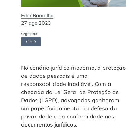
Automação de Processos
Hospitais e Clínicas
Cases de Sucesso
O QUE NOS DIFERENCIA?
DESCUBRA
Eder Ramalho
Educação Corporativa
Instituições de Ensino
Nossas Unidades
27 ago 2023
Segmento
Gerenciamento de NF-e
Departamento Pessoal
Blog
GED
Adequação à LGPD
Departamento Financeiro
Trabalhe Conosco
No cenário jurídico moderno, a proteção
Assinatura Digital
Cooperativas
de dados pessoais é uma
responsabilidade inadiável. Com a
Auditoria de Processos
chegada da Lei Geral de Proteção de
Dados (LGPD), advogados ganharam
Transformação Digital
um papel fundamental na defesa da
privacidade e da conformidade nos
documentos jurídicos
.
Gestão do Departamento Pessoal