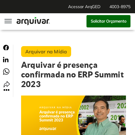
Acessar ArqGED
4003-8975
Solicitar Orçamento
ArqGED
Arquivar na Mídia
ArqSign
Arquivar é presença
Soluções
confirmada no ERP Summit
2023
Gestão de Documentos
Segmentos
Digitalização
RH Digital
Institucional
Software para BPM
Agronegócio
Sobre Nós