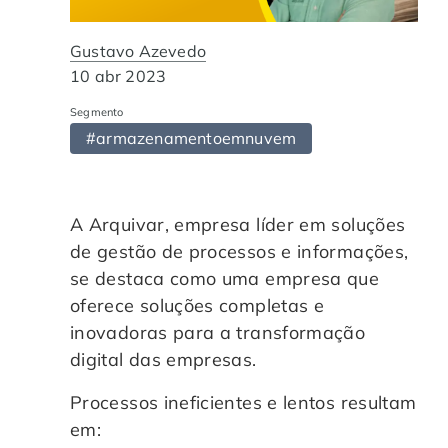
Automação de Processos
Hospitais e Clínicas
Cases de Sucesso
O QUE NOS DIFERENCIA?
DESCUBRA
Gustavo Azevedo
Educação Corporativa
Instituições de Ensino
Nossas Unidades
10 abr 2023
Segmento
Gerenciamento de NF-e
Departamento Pessoal
Blog
#armazenamentoemnuvem
Adequação à LGPD
Departamento Financeiro
Trabalhe Conosco
A Arquivar, empresa líder em soluções
Assinatura Digital
Cooperativas
de gestão de processos e informações,
se destaca como uma empresa que
Auditoria de Processos
oferece soluções completas e
inovadoras para a transformação
Transformação Digital
digital das empresas.
Processos ineficientes e lentos resultam
Gestão do Departamento Pessoal
em: