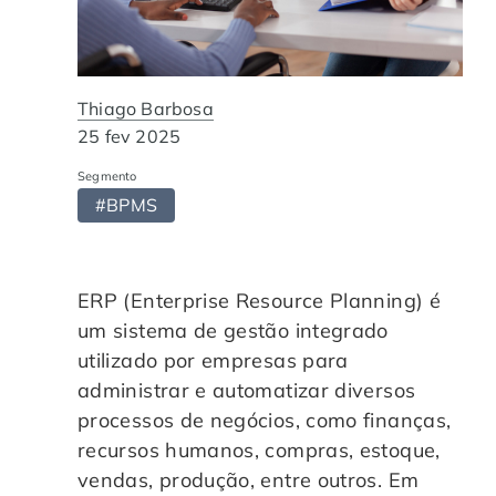
Automação de Processos
Hospitais e Clínicas
Cases de Sucesso
O QUE NOS DIFERENCIA?
DESCUBRA
Educação Corporativa
Instituições de Ensino
Nossas Unidades
Thiago Barbosa
25 fev 2025
Gerenciamento de NF-e
Departamento Pessoal
Blog
Segmento
#BPMS
Adequação à LGPD
Departamento Financeiro
Trabalhe Conosco
Assinatura Digital
Cooperativas
ERP (Enterprise Resource Planning) é
um sistema de gestão integrado
Auditoria de Processos
utilizado por empresas para
administrar e automatizar diversos
Transformação Digital
processos de negócios, como finanças,
recursos humanos, compras, estoque,
Gestão do Departamento Pessoal
vendas, produção, entre outros. Em