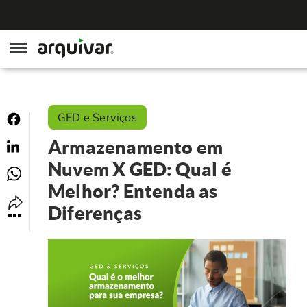
ArqGED
GED e Serviços
ArqSign
Armazenamento em
Soluções
Nuvem X GED: Qual é
Melhor? Entenda as
Gestão de Documentos
Segmentos
Diferenças
Digitalização
RH Digital
Institucional
Software para BPM
Agronegócio
Sobre Nós