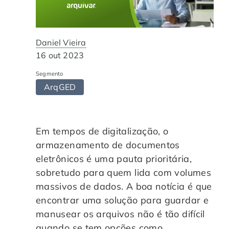
Automação de Processos
Hospitais e Clínicas
Cases de Sucesso
O QUE NOS DIFERENCIA?
DESCUBRA
Educação Corporativa
Instituições de Ensino
Nossas Unidades
Daniel Vieira
16 out 2023
Gerenciamento de NF-e
Departamento Pessoal
Blog
Segmento
ArqGED
Adequação à LGPD
Departamento Financeiro
Trabalhe Conosco
Assinatura Digital
Cooperativas
Em tempos de digitalização, o
armazenamento de documentos
Auditoria de Processos
eletrônicos é uma pauta prioritária,
sobretudo para quem lida com volumes
Transformação Digital
massivos de dados. A boa notícia é que
encontrar uma solução para guardar e
Gestão do Departamento Pessoal
manusear os arquivos não é tão difícil
quando se tem opções como