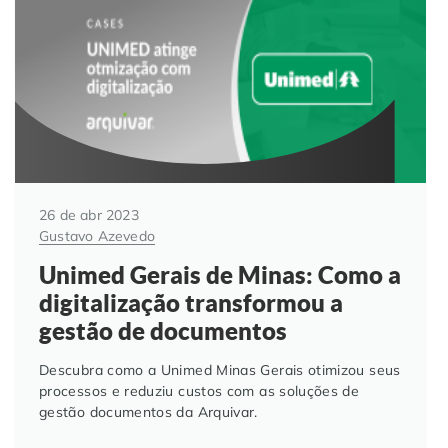
Automação de Processos
Hospitais e Clínicas
Cases de Sucesso
O QUE NOS DIFERENCIA?
DESCUBRA
Educação Corporativa
Instituições de Ensino
Nossas Unidades
Gerenciamento de NF-e
Departamento Pessoal
Blog
Adequação à LGPD
Departamento Financeiro
Trabalhe Conosco
26 de abr 2023
Gustavo Azevedo
Assinatura Digital
Cooperativas
Unimed Gerais de Minas: Como a
digitalização transformou a
Auditoria de Processos
gestão de documentos
Transformação Digital
Descubra como a Unimed Minas Gerais otimizou seus
processos e reduziu custos com as soluções de
gestão documentos da Arquivar.
Gestão do Departamento Pessoal