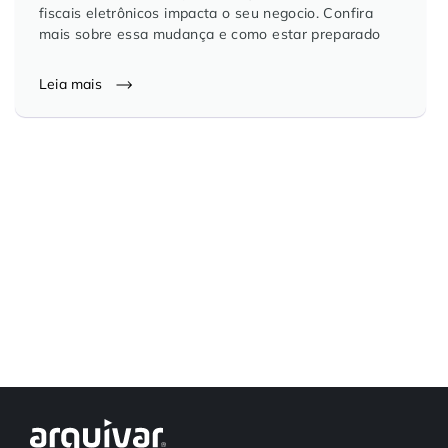
fiscais eletrônicos impacta o seu negocio. Confira
Controle e Organização de Documentos Físicos
mais sobre essa mudança e como estar preparado
Guarda de Documentos
Leia mais
Consultoria Documental