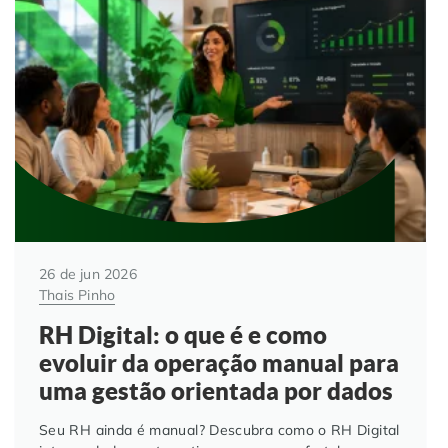
Automação de Processos
Hospitais e Clínicas
Cases de Sucesso
O QUE NOS DIFERENCIA?
DESCUBRA
Educação Corporativa
Instituições de Ensino
Nossas Unidades
Gerenciamento de NF-e
Departamento Pessoal
Blog
Adequação à LGPD
Departamento Financeiro
Trabalhe Conosco
Assinatura Digital
Cooperativas
26 de jun 2026
Thais Pinho
Auditoria de Processos
RH Digital: o que é e como
Transformação Digital
evoluir da operação manual para
uma gestão orientada por dados
Gestão do Departamento Pessoal
Seu RH ainda é manual? Descubra como o RH Digital