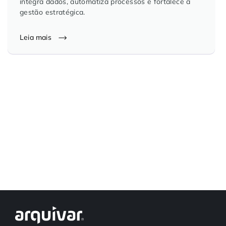
integra dados, automatiza processos e fortalece a
Controle e Organização de Documentos Físicos
gestão estratégica.
Leia mais
Guarda de Documentos
Consultoria Documental