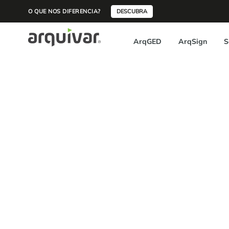
O QUE NOS DIFERENCIA?
DESCUBRA
ArqGED
ArqSign
S