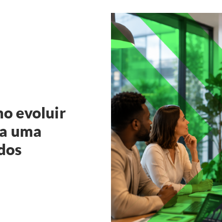
mo evoluir
ra uma
dos