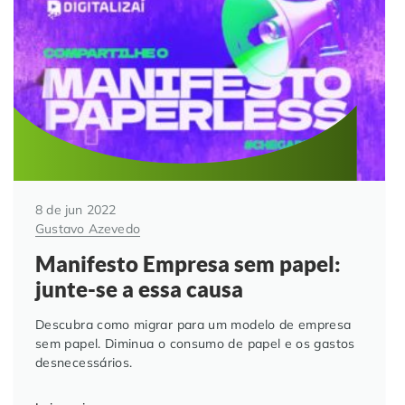
Automação de Processos
Hospitais e Clínicas
Cases de Sucesso
O QUE NOS DIFERENCIA?
DESCUBRA
Educação Corporativa
Instituições de Ensino
Nossas Unidades
Gerenciamento de NF-e
Departamento Pessoal
Blog
Adequação à LGPD
Departamento Financeiro
Trabalhe Conosco
8 de jun 2022
Assinatura Digital
Cooperativas
Gustavo Azevedo
Manifesto Empresa sem papel:
Auditoria de Processos
junte-se a essa causa
Transformação Digital
Descubra como migrar para um modelo de empresa
sem papel. Diminua o consumo de papel e os gastos
desnecessários.
Gestão do Departamento Pessoal