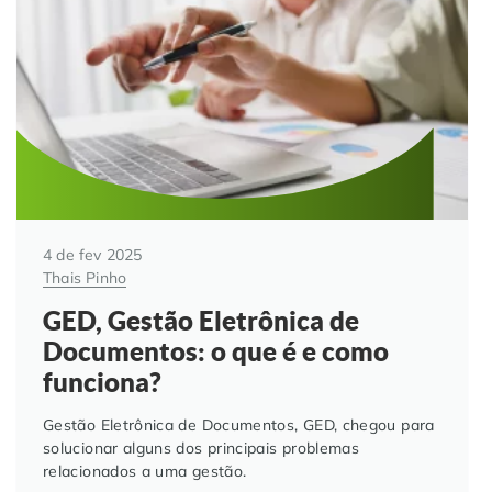
Automação de Processos
Hospitais e Clínicas
Cases de Sucesso
O QUE NOS DIFERENCIA?
DESCUBRA
Educação Corporativa
Instituições de Ensino
Nossas Unidades
Gerenciamento de NF-e
Departamento Pessoal
Blog
Adequação à LGPD
Departamento Financeiro
Trabalhe Conosco
4 de fev 2025
Assinatura Digital
Cooperativas
Thais Pinho
GED, Gestão Eletrônica de
Auditoria de Processos
Documentos: o que é e como
funciona?
Transformação Digital
Gestão Eletrônica de Documentos, GED, chegou para
solucionar alguns dos principais problemas
Gestão do Departamento Pessoal
relacionados a uma gestão.