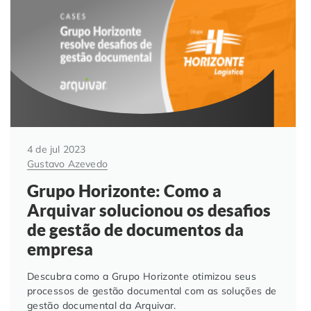
Automação de Processos
Hospitais e Clínicas
Cases de Sucesso
O QUE NOS DIFERENCIA?
DESCUBRA
Educação Corporativa
Instituições de Ensino
Nossas Unidades
Gerenciamento de NF-e
Departamento Pessoal
Blog
Adequação à LGPD
Departamento Financeiro
Trabalhe Conosco
4 de jul 2023
Gustavo Azevedo
Assinatura Digital
Cooperativas
Grupo Horizonte: Como a
Arquivar solucionou os desafios
Auditoria de Processos
de gestão de documentos da
empresa
Transformação Digital
Descubra como a Grupo Horizonte otimizou seus
Gestão do Departamento Pessoal
processos de gestão documental com as soluções de
gestão documental da Arquivar.