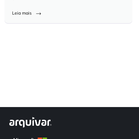
Controle e Organização de Documentos Físicos
Leia mais
Guarda de Documentos
Consultoria Documental