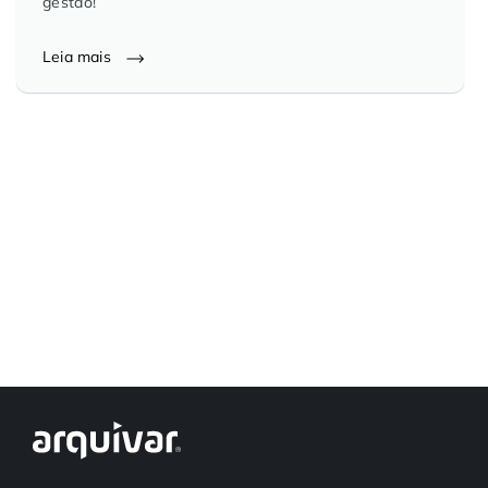
gestão!
Controle e Organização de Documentos Físicos
Leia mais
Guarda de Documentos
Consultoria Documental