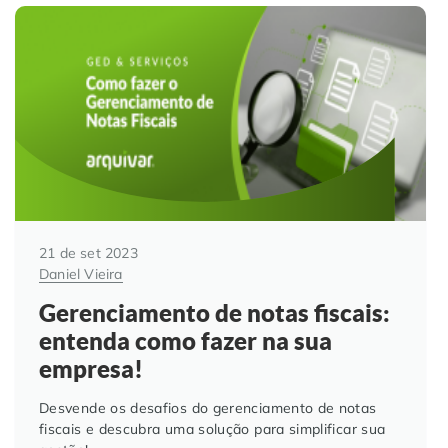
Automação de Processos
Hospitais e Clínicas
Cases de Sucesso
O QUE NOS DIFERENCIA?
DESCUBRA
Educação Corporativa
Instituições de Ensino
Nossas Unidades
Gerenciamento de NF-e
Departamento Pessoal
Blog
Adequação à LGPD
Departamento Financeiro
Trabalhe Conosco
Assinatura Digital
Cooperativas
21 de set 2023
Daniel Vieira
Auditoria de Processos
Gerenciamento de notas fiscais:
entenda como fazer na sua
Transformação Digital
empresa!
Desvende os desafios do gerenciamento de notas
Gestão do Departamento Pessoal
fiscais e descubra uma solução para simplificar sua