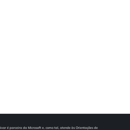
ivar é parceira da Microsoft e, como tal, atende às Orientações de