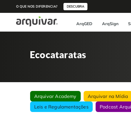
O QUE NOS DIFERENCIA?
DESCUBRA
ArqGED
ArqSign
S
Ecocataratas
Arquivar Academy
Arquivar na Mídia
Leis e Regulamentações
Podcast Arqu