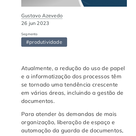
Automação de Processos
Hospitais e Clínicas
Cases de Sucesso
O QUE NOS DIFERENCIA?
DESCUBRA
Gustavo Azevedo
Educação Corporativa
Instituições de Ensino
Nossas Unidades
26 jun 2023
Segmento
Gerenciamento de NF-e
Departamento Pessoal
Blog
#produtividade
Adequação à LGPD
Departamento Financeiro
Trabalhe Conosco
Atualmente, a redução do uso de papel
Assinatura Digital
Cooperativas
e a informatização dos processos têm
se tornado uma tendência crescente
Auditoria de Processos
em várias áreas, incluindo a gestão de
documentos.
Transformação Digital
Para atender às demandas de mais
organização, liberação de espaço e
Gestão do Departamento Pessoal
automação da guarda de documentos,