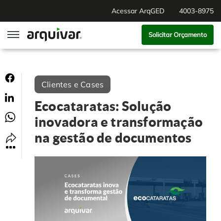
Acessar ArqGED
4003-8975
Solicitar Orçamento
ArqGED
Clientes e Cases
ArqSign
Ecocataratas: Solução
Soluções
inovadora e transformação
na gestão de documentos
Gestão de Documentos
Segmentos
Digitalização
RH Digital
Institucional
Software para BPM
Agronegócio
Sobre Nós