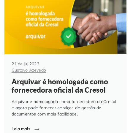
Automação de Processos
Hospitais e Clínicas
Cases de Sucesso
O QUE NOS DIFERENCIA?
DESCUBRA
Educação Corporativa
Instituições de Ensino
Nossas Unidades
Gerenciamento de NF-e
Departamento Pessoal
Blog
Adequação à LGPD
Departamento Financeiro
Trabalhe Conosco
21 de jul 2023
Gustavo Azevedo
Assinatura Digital
Cooperativas
Arquivar é homologada como
fornecedora oficial da Cresol
Auditoria de Processos
Arquivar é homologada como fornecedora da Cresol
Transformação Digital
e agora pode fornecer serviços de gestão de
documentos com mais facilidade.
Gestão do Departamento Pessoal
Leia mais