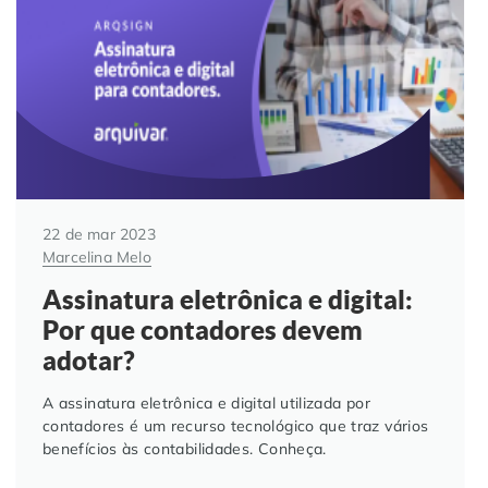
Automação de Processos
Hospitais e Clínicas
Cases de Sucesso
O QUE NOS DIFERENCIA?
DESCUBRA
Educação Corporativa
Instituições de Ensino
Nossas Unidades
Gerenciamento de NF-e
Departamento Pessoal
Blog
Adequação à LGPD
Departamento Financeiro
Trabalhe Conosco
22 de mar 2023
Marcelina Melo
Assinatura Digital
Cooperativas
Assinatura eletrônica e digital:
Por que contadores devem
Auditoria de Processos
adotar?
Transformação Digital
A assinatura eletrônica e digital utilizada por
contadores é um recurso tecnológico que traz vários
benefícios às contabilidades. Conheça.
Gestão do Departamento Pessoal