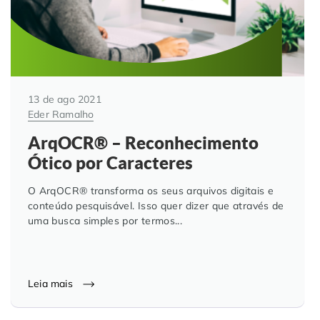
Automação de Processos
Hospitais e Clínicas
Cases de Sucesso
O QUE NOS DIFERENCIA?
DESCUBRA
Educação Corporativa
Instituições de Ensino
Nossas Unidades
Gerenciamento de NF-e
Departamento Pessoal
Blog
13 de ago 2021
Eder Ramalho
Adequação à LGPD
Departamento Financeiro
Trabalhe Conosco
ArqOCR® – Reconhecimento
Ótico por Caracteres
Assinatura Digital
Cooperativas
O ArqOCR® transforma os seus arquivos digitais e
conteúdo pesquisável. Isso quer dizer que através de
Auditoria de Processos
uma busca simples por termos...
Transformação Digital
Leia mais
Gestão do Departamento Pessoal