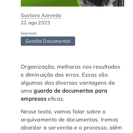
Automação de Processos
Hospitais e Clínicas
Cases de Sucesso
O QUE NOS DIFERENCIA?
DESCUBRA
Gustavo Azevedo
Educação Corporativa
Instituições de Ensino
Nossas Unidades
22 ago 2023
Segmento
Gerenciamento de NF-e
Departamento Pessoal
Blog
Gestão Documental
Adequação à LGPD
Departamento Financeiro
Trabalhe Conosco
Organização, melhoras nos resultados
Assinatura Digital
Cooperativas
e diminuição dos erros. Essas são
algumas das diversas vantagens de
Auditoria de Processos
uma
guarda de documentos para
empresas
eficaz.
Transformação Digital
Nesse texto, vamos falar sobre o
arquivamento de documentos. Iremos
Gestão do Departamento Pessoal
abordar a serventia e o processo, além