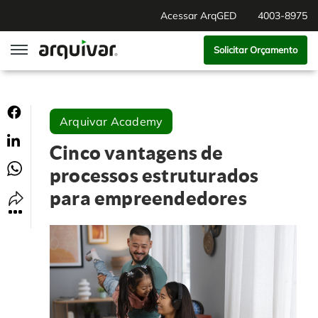
Acessar ArqGED
4003-8975
Solicitar Orçamento
ArqGED
Arquivar Academy
ArqSign
Cinco vantagens de
Soluções
processos estruturados
para empreendedores
Gestão de Documentos
Segmentos
Digitalização
RH Digital
Institucional
Software para BPM
Agronegócio
Sobre Nós