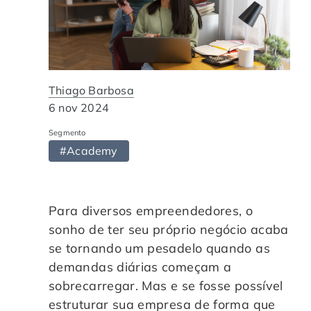
Automação de Processos
Hospitais e Clínicas
Cases de Sucesso
O QUE NOS DIFERENCIA?
DESCUBRA
Educação Corporativa
Instituições de Ensino
Nossas Unidades
Gerenciamento de NF-e
Departamento Pessoal
Thiago Barbosa
Blog
6 nov 2024
Adequação à LGPD
Departamento Financeiro
Trabalhe Conosco
Segmento
#Academy
Assinatura Digital
Cooperativas
Auditoria de Processos
Para diversos empreendedores, o
sonho de ter seu próprio negócio acaba
se tornando um pesadelo quando as
Transformação Digital
demandas diárias começam a
sobrecarregar. Mas e se fosse possível
Gestão do Departamento Pessoal
estruturar sua empresa de forma que