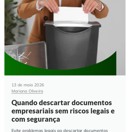
Automação de Processos
Hospitais e Clínicas
Cases de Sucesso
O QUE NOS DIFERENCIA?
DESCUBRA
Educação Corporativa
Instituições de Ensino
Nossas Unidades
Gerenciamento de NF-e
Departamento Pessoal
Blog
Adequação à LGPD
Departamento Financeiro
Trabalhe Conosco
Assinatura Digital
Cooperativas
13 de maio 2026
Auditoria de Processos
Mariana Oliveira
Quando descartar documentos
Transformação Digital
empresariais sem riscos legais e
com segurança
Gestão do Departamento Pessoal
Evite problemas legais ao descartar documentos