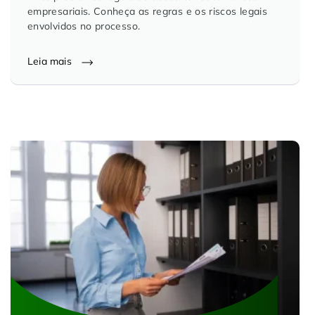
empresariais. Conheça as regras e os riscos legais
Controle e Organização de Documentos Físicos
envolvidos no processo.
Guarda de Documentos
Leia mais
Consultoria Documental