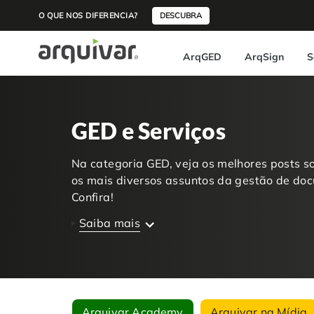
O QUE NOS DIFERENCIA?
DESCUBRA
ArqGED
ArqSign
S
GED e Serviços
Na categoria GED, veja os melhores posts s
os mais diversos assuntos da gestão de doc
Confira!
Saiba mais
Arquivar Academy
Arquivar na Mídia