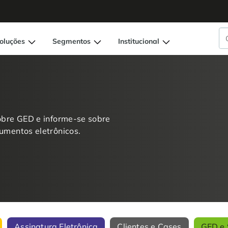
oluções
Segmentos
Institucional
obre GED e informe-se sobre
umentos eletrônicos.
Assinatura Eletrônica
Clientes e Cases
GED e 