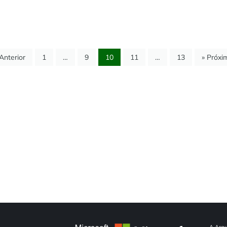
 Anterior
1
…
9
10
11
…
13
» Próxi
A Arqu