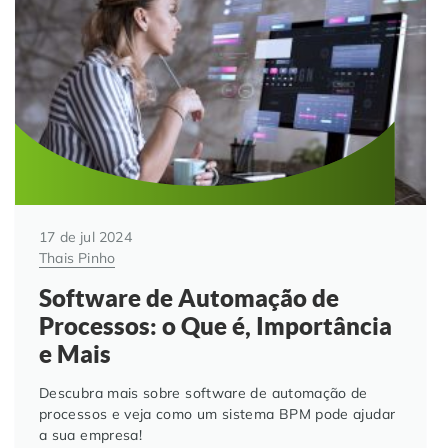
Automação de Processos
Hospitais e Clínicas
Cases de Sucesso
O QUE NOS DIFERENCIA?
DESCUBRA
Educação Corporativa
Instituições de Ensino
Nossas Unidades
Gerenciamento de NF-e
Departamento Pessoal
Blog
Adequação à LGPD
Departamento Financeiro
Trabalhe Conosco
17 de jul 2024
Assinatura Digital
Cooperativas
Thais Pinho
Software de Automação de
Auditoria de Processos
Processos: o Que é, Importância
e Mais
Transformação Digital
Descubra mais sobre software de automação de
Gestão do Departamento Pessoal
processos e veja como um sistema BPM pode ajudar
a sua empresa!