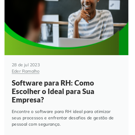
Automação de Processos
Hospitais e Clínicas
Cases de Sucesso
O QUE NOS DIFERENCIA?
DESCUBRA
Educação Corporativa
Instituições de Ensino
Nossas Unidades
Gerenciamento de NF-e
Departamento Pessoal
Blog
Adequação à LGPD
Departamento Financeiro
Trabalhe Conosco
28 de jul 2023
Eder Ramalho
Assinatura Digital
Cooperativas
Software para RH: Como
Escolher o Ideal para Sua
Auditoria de Processos
Empresa?
Transformação Digital
Encontre o software para RH ideal para otimizar
seus processos e enfrentar desafios de gestão de
pessoal com segurança.
Gestão do Departamento Pessoal