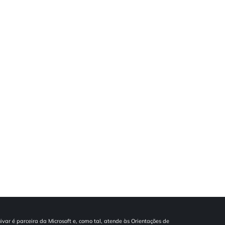
ivar é parceira da Microsoft e, como tal, atende às Orientações de