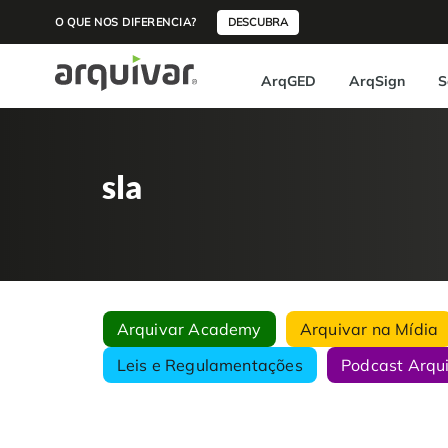
O QUE NOS DIFERENCIA?
DESCUBRA
ArqGED
ArqSign
S
sla
Arquivar Academy
Arquivar na Mídia
Leis e Regulamentações
Podcast Arqu