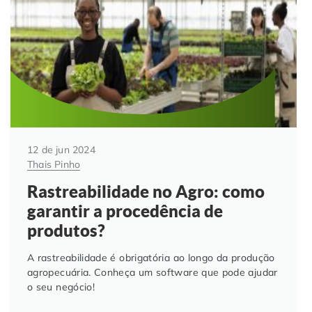
Automação de Processos
Hospitais e Clínicas
Cases de Sucesso
O QUE NOS DIFERENCIA?
DESCUBRA
Educação Corporativa
Instituições de Ensino
Nossas Unidades
Gerenciamento de NF-e
Departamento Pessoal
Blog
Adequação à LGPD
Departamento Financeiro
Trabalhe Conosco
12 de jun 2024
Thais Pinho
Assinatura Digital
Cooperativas
Rastreabilidade no Agro: como
garantir a procedência de
Auditoria de Processos
produtos?
Transformação Digital
A rastreabilidade é obrigatória ao longo da produção
agropecuária. Conheça um software que pode ajudar
o seu negócio!
Gestão do Departamento Pessoal