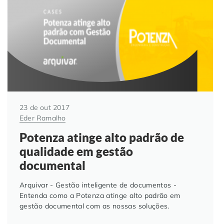
Automação de Processos
Hospitais e Clínicas
Cases de Sucesso
O QUE NOS DIFERENCIA?
DESCUBRA
Educação Corporativa
Instituições de Ensino
Nossas Unidades
Gerenciamento de NF-e
Departamento Pessoal
Blog
Adequação à LGPD
Departamento Financeiro
Trabalhe Conosco
23 de out 2017
Eder Ramalho
Assinatura Digital
Cooperativas
Potenza atinge alto padrão de
qualidade em gestão
Auditoria de Processos
documental
Transformação Digital
Arquivar - Gestão inteligente de documentos -
Entenda como a Potenza atinge alto padrão em
gestão documental com as nossas soluções.
Gestão do Departamento Pessoal