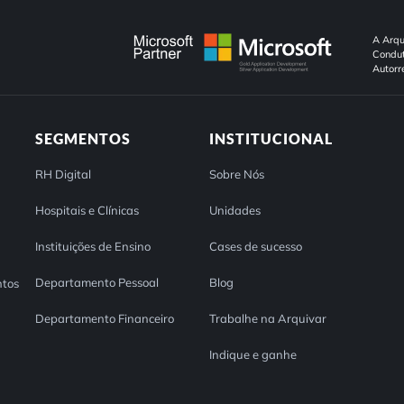
A Arqu
Condut
Autorr
SEGMENTOS
INSTITUCIONAL
RH Digital
Sobre Nós
Hospitais e Clínicas
Unidades
Instituições de Ensino
Cases de sucesso
Departamento Pessoal
Blog
tos
Departamento Financeiro
Trabalhe na Arquivar
Indique e ganhe