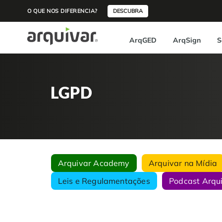
O QUE NOS DIFERENCIA?
DESCUBRA
ArqGED
ArqSign
S
LGPD
Arquivar Academy
Arquivar na Mídia
Leis e Regulamentações
Podcast Arqu