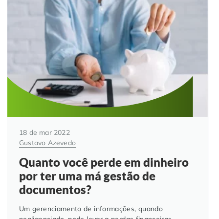
Automação de Processos
Hospitais e Clínicas
Cases de Sucesso
O QUE NOS DIFERENCIA?
DESCUBRA
Educação Corporativa
Instituições de Ensino
Nossas Unidades
Gerenciamento de NF-e
Departamento Pessoal
Blog
Adequação à LGPD
Departamento Financeiro
Trabalhe Conosco
Assinatura Digital
Cooperativas
18 de mar 2022
Gustavo Azevedo
Auditoria de Processos
Quanto você perde em dinheiro
por ter uma má gestão de
Transformação Digital
documentos?
Gestão do Departamento Pessoal
Um gerenciamento de informações, quando
negligenciado, pode levar a perdas financeiras