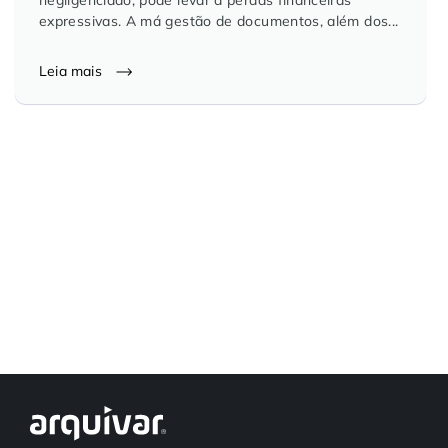
expressivas. A má gestão de documentos, além dos...
Controle e Organização de Documentos Físicos
Leia mais
Guarda de Documentos
Consultoria Documental